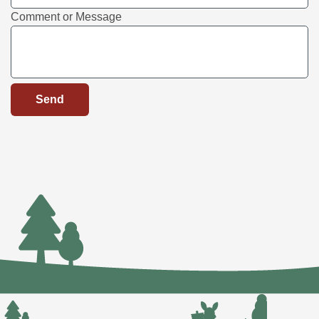
or
Comment or Message
Name
Email
Send