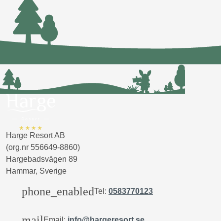
Harge Resort AB
(org.nr 556649-8860)
Hargebadsvägen 89
Hammar, Sverige
phone_enabled
Tel:
0583770123
mail
Email:
info@hargeresort.se