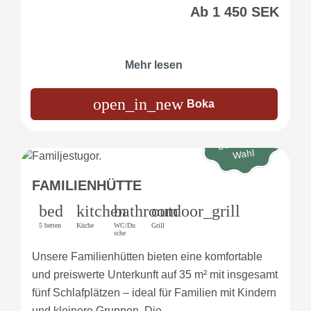
Ab 1 450 SEK
Mehr lesen
open_in_new
Boka
Die
beliebteste
Wahl
FAMILIENHÜTTE
bed
kitchen
bathroom
outdoor_grill
5 betten
Küche
WC/Du
Grill
sche
Unsere Familienhütten bieten eine komfortable
und preiswerte Unterkunft auf 35 m² mit insgesamt
fünf Schlafplätzen – ideal für Familien mit Kindern
und kleinere Gruppen. Die…