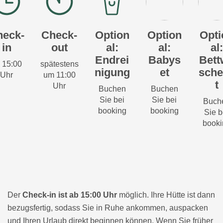
heck-
Check-
Option
Option
Opti
in
out
al:
al:
al:
Endrei
Babys
Bett
 15:00
spätestens
nigung
et
sche
Uhr
um 11:00
t
Uhr
Buchen
Buchen
Sie bei
Sie bei
Buch
booking
booking
Sie b
booki
Der
Check-in ist ab 15:00 Uhr
möglich. Ihre Hütte ist dann
bezugsfertig, sodass Sie in Ruhe ankommen, auspacken
und Ihren Urlaub direkt beginnen können. Wenn Sie früher