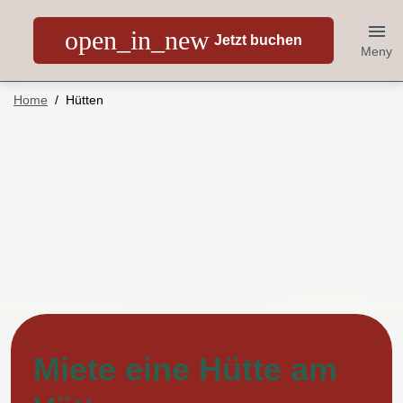
open_in_new
Jetzt buchen
Meny
Home
Hütten
Miete eine Hütte am