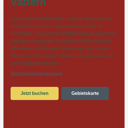
Vättern
Eine einfache Möglichkeit, Urlaub in der Nähe von
Badeplätzen, Natur und gemeinsamer Zeit zu
verbringen. Sie wohnen im Hüttendorf am nördlichen
Ufer des Vätternsees, mit Strand, Poolbereich und
Aktivitäten in fußläufiger Entfernung. Hier können
Kinder frei herumlaufen, während Erwachsene Zeit
zum Entspannen finden.
Buchungsbedingungen
Jetzt buchen
Gebietskarte