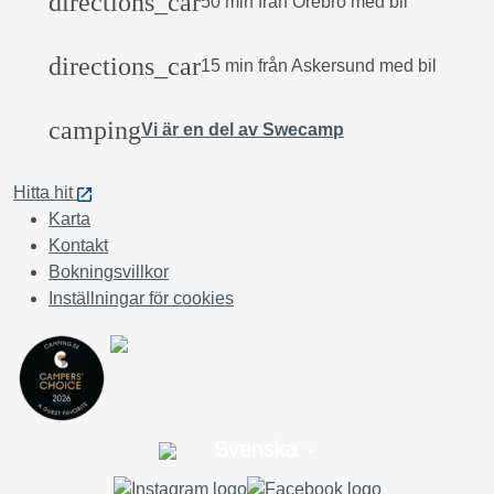
directions_car
50 min från Örebro med bil
directions_car
15 min från Askersund med bil
camping
Vi är en del av Swecamp
Hitta hit
Karta
Kontakt
Bokningsvillkor
Inställningar för cookies
Svenska