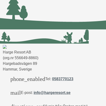
Harge Resort AB
(org.nr 556649-8860)
Hargebadsvägen 89
Hammar, Sverige
phone_enabled
Tel:
0583770123
mail
E-post:
info@hargeresort.se