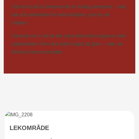
Här finns allt ni behöver för en härlig semester – bad,
lek och aktiviteter för hela familjen, precis vid
Vättern.
Oavsett om ni vill ta det lugnt eller fylla dagarna med
upplevelser, finns det alltid något att göra – utan att
behöva lämna området.
LEKOMRÅDE