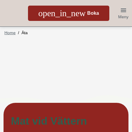
open_in_new
Boka
Meny
Home
Äta
Mat vid Vättern