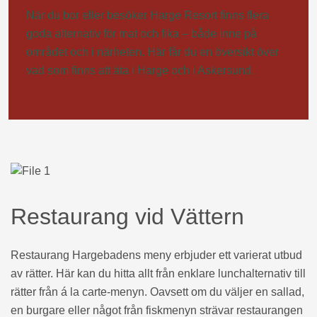
När du bor eller besöker Harge Resort finns flera
goda alternativ för mat och fika – både inne på
området och i närheten. Här får du en översikt över
vad som finns att äta i Harge och i Askersund.
Restaurang vid Vättern
Restaurang Hargebadens meny erbjuder ett varierat utbud
av rätter. Här kan du hitta allt från enklare lunchalternativ till
rätter från á la carte-menyn. Oavsett om du väljer en sallad,
en burgare eller något från fiskmenyn strävar restaurangen