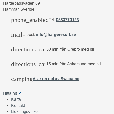
Hargebadsvägen 89
Hammar, Sverige
phone_enabled
Tel:
0583770123
mail
E-post:
info@hargeresort.se
directions_car
50 min från Örebro med bil
directions_car
15 min från Askersund med bil
camping
Vi är en del av Swecamp
Hitta hit
Karta
Kontakt
Bokningsvillkor