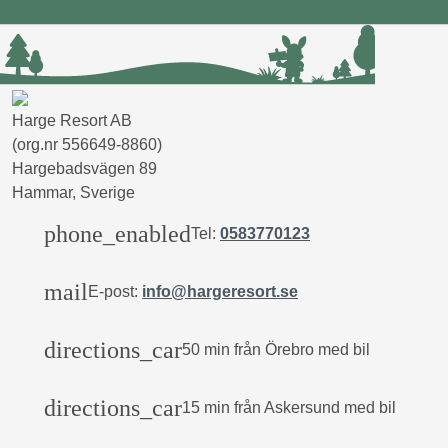
Harge Resort AB
(org.nr 556649-8860)
Hargebadsvägen 89
Hammar, Sverige
phone_enabled
Tel:
0583770123
mail
E-post:
info@hargeresort.se
directions_car
50 min från Örebro med bil
directions_car
15 min från Askersund med bil