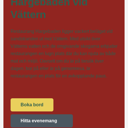
Hargebaden vid
Vättern
Restaurang Hargebaden ligger vackert beläget vid
sandstranden ut mot Vättern. Med utsikt över
Vätterns vatten och de omgivande skogarna erbjuder
restaurangen en lugn plats där du kan njuta av både
mat och miljö. Oavsett om du är på besök över
dagen, bor på eller är på genomresa, är
restaurangen en plats för en avkopplande paus.
Boka bord
Hitta evenemang