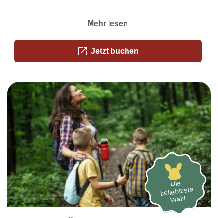
Mehr lesen
open_in_new
Jetzt buchen
Die
beliebteste
Wahl