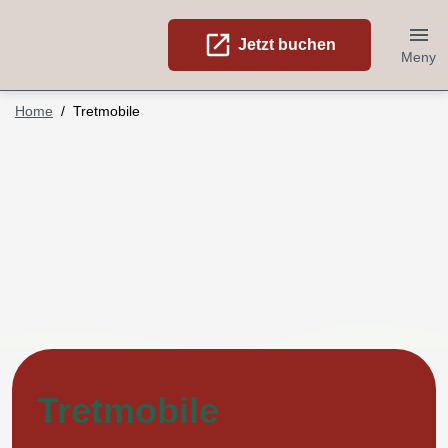
open_in_new
Jetzt buchen
Meny
Home
Tretmobile
Tretmobile