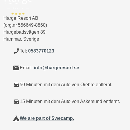
Harge Resort AB
(org.nr 556649-8860)
Hargebadsvägen 89
Hammar, Sverige
phone_enabled
Tel:
0583770123
mail
Email:
info@hargeresort.se
directions_car
50 Minuten mit dem Auto von Örebro entfernt.
directions_car
15 Minuten mit dem Auto von Askersund entfernt.
camping
We are part of Swecamp.