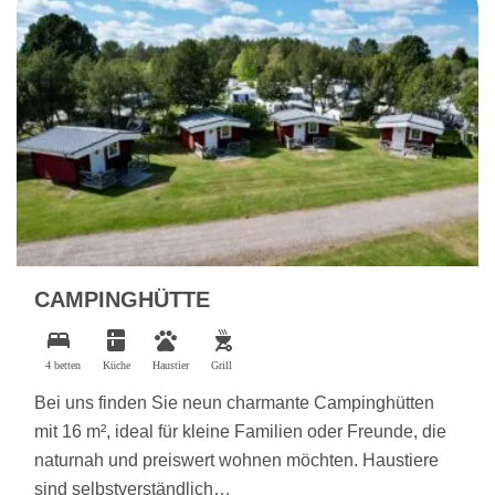
CAMPINGHÜTTE
bed
kitchen
pets
outdoor_grill
4 betten
Küche
Haustier
Grill
Bei uns finden Sie neun charmante Campinghütten
mit 16 m², ideal für kleine Familien oder Freunde, die
naturnah und preiswert wohnen möchten. Haustiere
sind selbstverständlich…