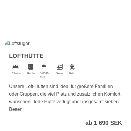
LOFTHÜTTE
bed
kitchen
shower
sauna
outdoor_grill
7 betten
Küche
WC/Du
Sauna
Grill
sche
Unsere Loft-Hütten sind ideal für größere Familien
oder Gruppen, die viel Platz und zusätzlichen Komfort
wünschen. Jede Hütte verfügt über insgesamt sieben
Betten:
ab 1 690 SEK