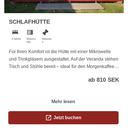
SCHLAFHÜTTE
bed
microwave
pet_supplies
4 betten
Mikrow
Haustier
elle
e
Für Ihren Komfort ist die Hütte mit einer Mikrowelle
und Trinkgläsern ausgestattet. Auf der Veranda stehen
Tisch und Stühle bereit – ideal für den Morgenkaffee…
ab 810 SEK
Mehr lesen
open_in_new
Jetzt buchen