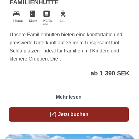
FAMILIENHÜTTE
bed
kitchen
bathroom
outdoor_grill
5 betten
Küche
WC/Du
Grill
sche
Unsere Familienhütten bieten eine komfortable und
preiswerte Unterkunft auf 35 m² mit insgesamt fünf
Schlafplätzen – ideal für Familien mit Kindern und
kleinere Gruppen. Die…
ab 1 390 SEK
Mehr lesen
open_in_new
Jetzt buchen