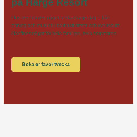
på Harge Resort
Hos oss händer något nästan varje dag – från
träning och musik till barnaktiviteter och kvällsquiz.
Här finns något för hela familjen, hela sommaren.
Boka er favoritvecka