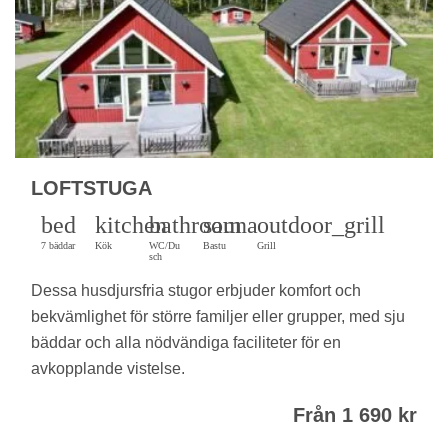
LOFTSTUGA
bed
kitchen
bathroom
sauna
outdoor_grill
7 bäddar
Kök
WC/Du
Bastu
Grill
sch
Dessa husdjursfria stugor erbjuder komfort och
bekvämlighet för större familjer eller grupper, med sju
bäddar och alla nödvändiga faciliteter för en
avkopplande vistelse.
Från 1 690 kr