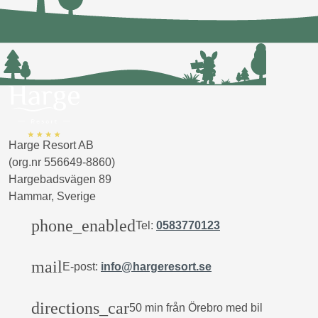
Harge Resort AB
(org.nr 556649-8860)
Hargebadsvägen 89
Hammar, Sverige
phone_enabled
Tel:
0583770123
mail
E-post:
info@hargeresort.se
directions_car
50 min från Örebro med bil