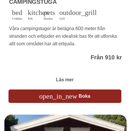
CAMPINGSTUGA
bed
kitchen
pets
outdoor_grill
4 bäddar
Kök
Husdjur
Grill
Våra campingstugor är belägna 600 meter från
stranden och erbjuder en idealisk bas för att utforska
allt som området har att erbjuda.
Från 910 kr
Läs mer
open_in_new
Boka