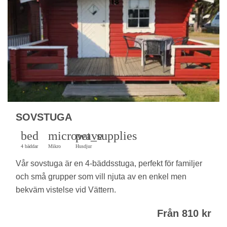
SOVSTUGA
bed
microwave
pet_supplies
4 bäddar
Mikro
Husdjur
Vår sovstuga är en 4-bäddsstuga, perfekt för familjer
och små grupper som vill njuta av en enkel men
bekväm vistelse vid Vättern.
Från 810 kr