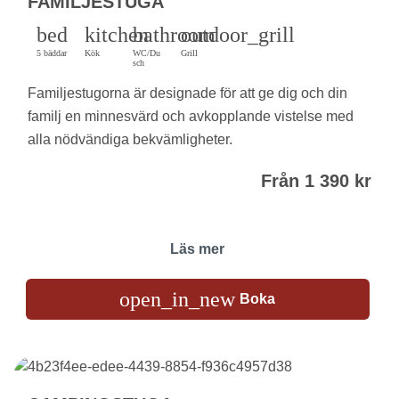
FAMILJESTUGA
bed
kitchen
bathroom
outdoor_grill
5 bäddar
Kök
WC/Du
Grill
sch
Familjestugorna är designade för att ge dig och din
familj en minnesvärd och avkopplande vistelse med
alla nödvändiga bekvämligheter.
Från 1 390 kr
Läs mer
open_in_new
Boka